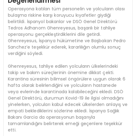
Değerlendirmesi
Operasyona katılan tüm personelin ve yolcuların olası
bulaşma riskine karşı koruyucu kıyafetler giydiği
belirtildi. İspanyol bakanlar ve DSÖ Genel Direktörü
Tedros Adhanom Ghenreyesus, başarılı bir tahliye
operasyonu gerçekleştirdiklerini dile getirdi.
Ghenreyesus, İspanya hükümetine ve Başbakan Pedro
Sanchez’e teşekkür ederek, kararlılığın olumlu sonuç
verdiğini söyledi.
Ghenreyesus, tahliye edilen yolcuların ülkelerindeki
takip ve bakım süreçlerinin önemine dikkat çekti.
Karantina süresinin bilimsel öngörülere uygun olarak 6
hafta olarak belirlendiğini ve yolcuların hastanede
veya evlerinde karantinada kalabileceğini ekledi. DSÖ
Genel Direktörü, durumun Kovid-19 ile ilgisi olmadığını
yinelerken, yolcuları kabul edecek ülkelerden anlayış ve
empati beklediklerini sözlerine ekledi. İspanya Sağlık
Bakanı Garcia da operasyonun başarıyla
tamamlandığını belirterek emeği geçenlere teşekkür
etti.