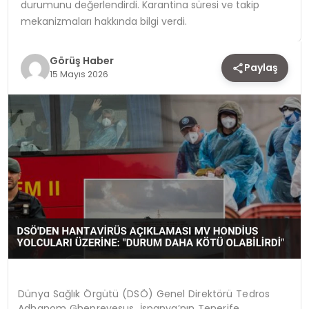
durumunu değerlendirdi. Karantina süresi ve takip
mekanizmaları hakkında bilgi verdi.
TEKNOLOJI
Görüş Haber
YAŞAM
Paylaş
15 Mayıs 2026
Dünya Sağlık Örgütü (DSÖ) Genel Direktörü Tedros
Adhanom Ghenreyesus, İspanya’nın Tenerife