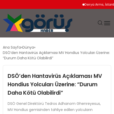
Derya Arms, İstanbul Pr
EĞITIM
Ana Sayfa
Dünya
DSÖ’den Hantavirüs Açıklaması MV Hondius Yolcuları Üzerine:
EKONOMI
“Durum Daha Kötü Olabilirdi”
GÜNDEM
DSÖ’den Hantavirüs Açıklaması MV
Hondius Yolcuları Üzerine: “Durum
MAGAZIN
Daha Kötü Olabilirdi”
SAĞLIK
DSÖ Genel Direktörü Tedros Adhanom Ghenreyesus,
MV Hondius gemisinden tahliye edilen yolcuların
SPOR