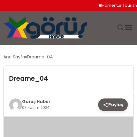
Momentur Tourism & Tr
EĞITIM
Ana Sayfa
Dreame_04
EKONOMI
Dreame_04
GÜNDEM
MAGAZIN
Görüş Haber
Paylaş
07 Kasım 2024
SAĞLIK
SPOR