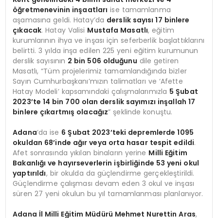
öğretmenevinin inşaatları
ise tamamlanma
aşamasına geldi. Hatay’da
derslik sayısı 17 binlere
çıkacak
. Hatay Valisi
Mustafa Masatlı
, eğitim
kurumlarının ihya ve inşası için seferberlik başlattıklarını
belirtti. 3 yılda inşa edilen 225 yeni eğitim kurumunun
derslik sayısının
2 bin 506 olduğunu
dile getiren
Masatlı, “Tüm projelerimiz tamamlandığında bizler
Sayın Cumhurbaşkanı’mızın talimatları ve ‘Afette
Hatay Modeli’ kapsamındaki çalışmalarımızla
5 Şubat
2023’te 14 bin 700 olan derslik sayımızı inşallah 17
binlere çıkartmış olacağız
” şeklinde konuştu.
Adana
‘da ise
6 Şubat 2023’teki depremlerde 1095
okuldan 68’inde ağır veya orta hasar tespit edildi
.
Afet sonrasında yıkılan binaların yerine
Milli Eğitim
Bakanlığı ve hayırseverlerin işbirliğinde 53 yeni okul
yaptırıldı
, bir okulda da güçlendirme gerçekleştirildi.
Güçlendirme çalışması devam eden 3 okul ve inşası
süren 27 yeni okulun bu yıl tamamlanması planlanıyor.
Adana İl Milli Eğitim Müdürü Mehmet Nurettin Aras
,