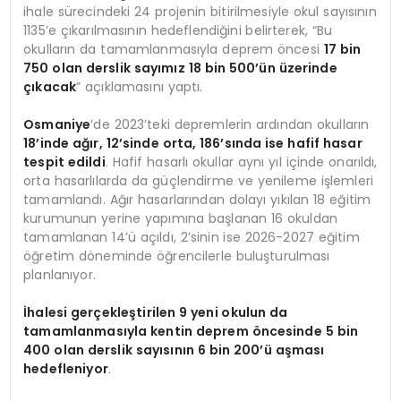
ihale sürecindeki 24 projenin bitirilmesiyle okul sayısının
1135’e çıkarılmasının hedeflendiğini belirterek, “Bu
okulların da tamamlanmasıyla deprem öncesi
17 bin
750 olan derslik sayımız 18 bin 500’ün üzerinde
çıkacak
” açıklamasını yaptı.
Osmaniye
‘de 2023’teki depremlerin ardından okulların
18’inde ağır, 12’sinde orta, 186’sında ise hafif hasar
tespit edildi
. Hafif hasarlı okullar aynı yıl içinde onarıldı,
orta hasarlılarda da güçlendirme ve yenileme işlemleri
tamamlandı. Ağır hasarlarından dolayı yıkılan 18 eğitim
kurumunun yerine yapımına başlanan 16 okuldan
tamamlanan 14’ü açıldı, 2’sinin ise 2026-2027 eğitim
öğretim döneminde öğrencilerle buluşturulması
planlanıyor.
İhalesi gerçekleştirilen 9 yeni okulun da
tamamlanmasıyla kentin deprem öncesinde 5 bin
400 olan derslik sayısının 6 bin 200’ü aşması
hedefleniyor
.