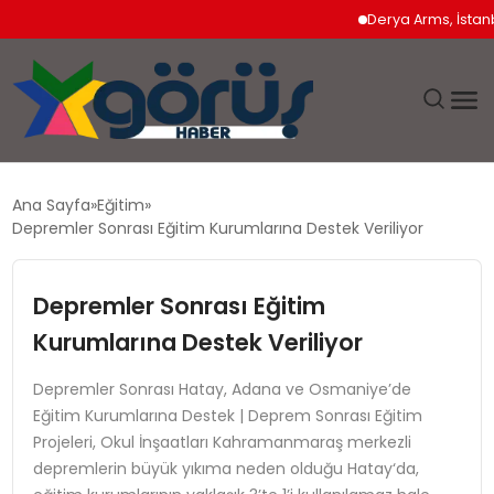
Derya Arms, İstanbul P
EĞITIM
Ana Sayfa
Eğitim
Depremler Sonrası Eğitim Kurumlarına Destek Veriliyor
EKONOMI
Depremler Sonrası Eğitim
GÜNDEM
Kurumlarına Destek Veriliyor
MAGAZIN
Depremler Sonrası Hatay, Adana ve Osmaniye’de
Eğitim Kurumlarına Destek | Deprem Sonrası Eğitim
SAĞLIK
Projeleri, Okul İnşaatları Kahramanmaraş merkezli
depremlerin büyük yıkıma neden olduğu Hatay‘da,
SPOR