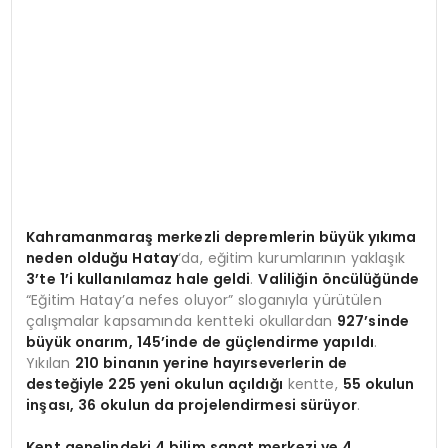
Kahramanmaraş merkezli depremlerin büyük yıkıma
neden olduğu Hatay
‘da, eğitim kurumlarının yaklaşık
3’te 1’i kullanılamaz hale geldi
.
Valiliğin öncülüğünde
“Eğitim Hatay’a nefes oluyor” sloganıyla yürütülen
çalışmalar kapsamında kentteki okullardan
927’sinde
büyük onarım, 145’inde de güçlendirme yapıldı
.
Yıkılan
210 binanın yerine hayırseverlerin de
desteğiyle 225 yeni okulun açıldığı
kentte,
55 okulun
inşası, 36 okulun da projelendirmesi sürüyor
.
Kent genelindeki 4 bilim sanat merkezi ve 4