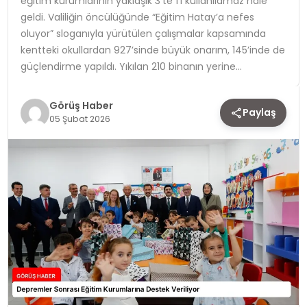
eğitim kurumlarının yaklaşık 3’te 1’i kullanılamaz hale
geldi. Valiliğin öncülüğünde “Eğitim Hatay’a nefes
TEKNOLOJI
oluyor” sloganıyla yürütülen çalışmalar kapsamında
kentteki okullardan 927’sinde büyük onarım, 145’inde de
YAŞAM
güçlendirme yapıldı. Yıkılan 210 binanın yerine…
Görüş Haber
Paylaş
05 Şubat 2026