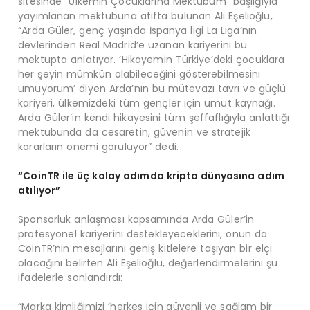
sitesinde “Ülkemin Çocuklarına Mektubum” başlığıyla
yayımlanan mektubuna atıfta bulunan Ali Eşelioğlu,
“Arda Güler, genç yaşında İspanya ligi La Liga’nın
devlerinden Real Madrid’e uzanan kariyerini bu
mektupta anlatıyor. ‘Hikayemin Türkiye’deki çocuklara
her şeyin mümkün olabileceğini gösterebilmesini
umuyorum’ diyen Arda’nın bu mütevazı tavrı ve güçlü
kariyeri, ülkemizdeki tüm gençler için umut kaynağı.
Arda Güler’in kendi hikayesini tüm şeffaflığıyla anlattığı
mektubunda da cesaretin, güvenin ve stratejik
kararların önemi görülüyor” dedi.
“
CoinTR ile üç kolay adımda kripto dünyası
na ad
ı
m
at
ılıyor”
Sponsorluk anlaşması kapsamında Arda Güler’in
profesyonel kariyerini destekleyeceklerini, onun da
CoinTR’nin mesajlarını geniş kitlelere taşıyan bir elçi
olacağını belirten Ali Eşelioğlu, değerlendirmelerini şu
ifadelerle sonlandırdı:
“Marka kimliğimizi ‘herkes için güvenli ve sağlam bir