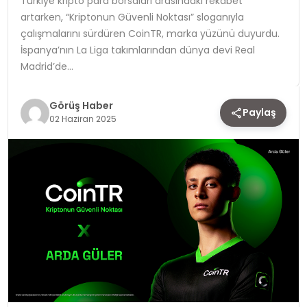
Türkiye kripto para borsaları arasındaki rekabet
artarken, “Kriptonun Güvenli Noktası” sloganıyla
TEKNOLOJI
çalışmalarını sürdüren CoinTR, marka yüzünü duyurdu.
İspanya’nın La Liga takımlarından dünya devi Real
YAŞAM
Madrid’de…
Görüş Haber
Paylaş
02 Haziran 2025