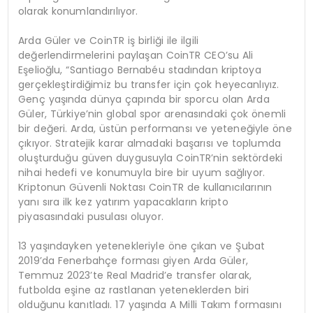
olarak konumlandırılıyor.
Arda Güler ve CoinTR iş birliği ile ilgili
değerlendirmelerini paylaşan CoinTR CEO’su Ali
Eşelioğlu, “Santiago Bernabéu stadından kriptoya
gerçekleştirdiğimiz bu transfer için çok heyecanlıyız.
Genç yaşında dünya çapında bir sporcu olan Arda
Güler, Türkiye’nin global spor arenasındaki çok önemli
bir değeri. Arda, üstün performansı ve yeteneğiyle öne
çıkıyor. Stratejik karar almadaki başarısı ve toplumda
oluşturduğu güven duygusuyla CoinTR’nin sektördeki
nihai hedefi ve konumuyla bire bir uyum sağlıyor.
Kriptonun Güvenli Noktası CoinTR de kullanıcılarının
yanı sıra ilk kez yatırım yapacakların kripto
piyasasındaki pusulası oluyor.
13 yaşındayken yetenekleriyle öne çıkan ve Şubat
2019’da Fenerbahçe forması giyen Arda Güler,
Temmuz 2023’te Real Madrid’e transfer olarak,
futbolda eşine az rastlanan yeteneklerden biri
olduğunu kanıtladı. 17 yaşında A Milli Takım formasını