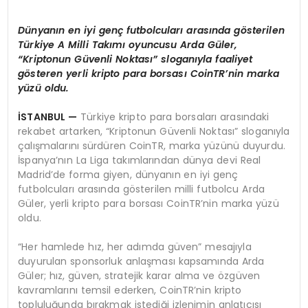
Dünyanın en iyi genç futbolcuları arasında g
ö
sterilen
Türkiye A Milli Takımı oyuncusu Arda Gü
ler,
“
Kriptonun Güvenli Noktası” sloganıyla faaliyet
g
ö
steren yerli kripto para borsası CoinTR’nin marka
yüzü oldu.
İSTANBUL —
Türkiye kripto para borsaları arasındaki
rekabet artarken, “Kriptonun Güvenli Noktası” sloganıyla
çalışmalarını sürdüren CoinTR, marka yüzünü duyurdu.
İspanya’nın La Liga takımlarından dünya devi Real
Madrid’de forma giyen, dünyanın en iyi genç
futbolcuları arasında gösterilen milli futbolcu Arda
Güler, yerli kripto para borsası CoinTR’nin marka yüzü
oldu.
“Her hamlede hız, her adımda güven” mesajıyla
duyurulan sponsorluk anlaşması kapsamında Arda
Güler; hız, güven, stratejik karar alma ve özgüven
kavramlarını temsil ederken, CoinTR’nin kripto
topluluğunda bırakmak istediği izlenimin anlatıcısı