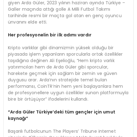
giyen Arda Güler, 2023 yılının haziran ayında Türkiye –
Galler maçında attığı golle A Milli Futbol Takımı
tarihinde resmi bir maçta gol atan en genç oyuncu
ünvanını elde etti.
Her profesyonelin bir ilk adımı vardır
Kripto varlıklar gibi dinamizmin yüksek olduğu bir
piyasada işlem yapanların sporcularla ortak özellikler
taşıdığına değinen Ali Eşelioğlu, “Hem kripto varlık
yatırımcıları hem de Arda Güler gibi sporcular,
harekete geçmek için sağlam bir zemin ve güven
duygusu arar. Arda’nın stratejide temel bulan
performansı, CoinTR’nin hem yeni başlayanlara hem
de profesyonellere uygun özellikler sunan platformuyla
bire bir örtüşüyor” ifadelerini kullandı.
“
Arda Gü
ler T
ürkiye’deki tü
m gen
çler için umut
kaynağı”
Başarılı futbolcunun The Players’ Tribune internet