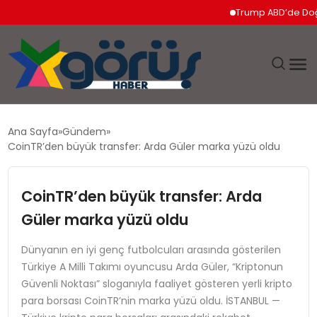
Trump ABD’de Doğumla 
EĞITIM
Ana Sayfa
Gündem
CoinTR’den büyük transfer: Arda Güler marka yüzü oldu
EKONOMI
CoinTR’den büyük transfer: Arda
GÜNDEM
Güler marka yüzü oldu
MAGAZIN
Dünyanın en iyi genç futbolcuları arasında gösterilen
Türkiye A Milli Takımı oyuncusu Arda Güler, “Kriptonun
SAĞLIK
Güvenli Noktası” sloganıyla faaliyet gösteren yerli kripto
para borsası CoinTR’nin marka yüzü oldu. İSTANBUL —
SPOR