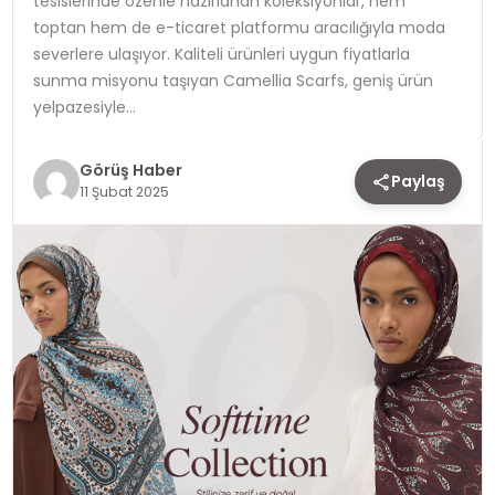
tesislerinde özenle hazırlanan koleksiyonlar, hem
toptan hem de e-ticaret platformu aracılığıyla moda
TEKNOLOJI
severlere ulaşıyor. Kaliteli ürünleri uygun fiyatlarla
sunma misyonu taşıyan Camellia Scarfs, geniş ürün
YAŞAM
yelpazesiyle…
Görüş Haber
Paylaş
11 Şubat 2025