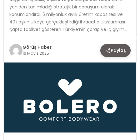
yeniden tanımladığı stratejik bir dönüşüm olarak
TEKNOLOJI
konumlandırdı. 5 milyonluk aylık üretim kapasitesi ve
40’ı aşkın ülkeye gerçekleştirdiği ihracatla uluslararası
YAŞAM
çapta faaliyet gösteren Türkiye’nin çorap ve iç giyim…
Görüş Haber
Paylaş
16 Mayıs 2025