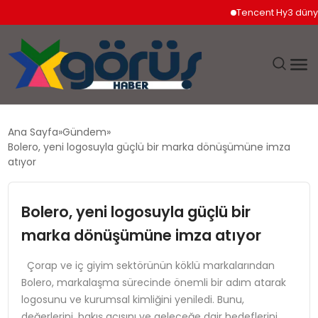
Tencent Hy3 dünya gene
EĞITIM
Ana Sayfa
Gündem
Bolero, yeni logosuyla güçlü bir marka dönüşümüne imza
EKONOMI
atıyor
GÜNDEM
Bolero, yeni logosuyla güçlü bir
marka dönüşümüne imza atıyor
MAGAZIN
Çorap ve iç giyim sektörünün köklü markalarından
SAĞLIK
Bolero, markalaşma sürecinde önemli bir adım atarak
logosunu ve kurumsal kimliğini yeniledi. Bunu,
SPOR
değerlerini, bakış açısını ve geleceğe dair hedeflerini