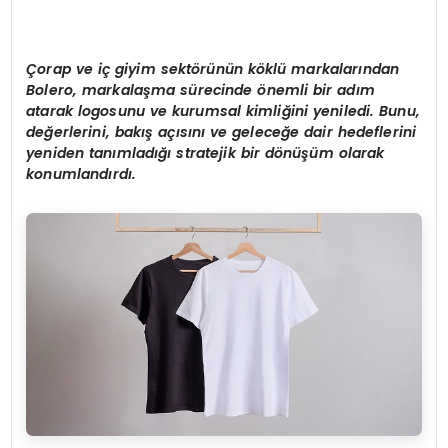
Çorap ve iç giyim sekt
ö
rünün k
ö
klü markalarından
Bolero, markalaşma sürecinde
ö
nemli bir adım
atarak logosunu ve kurumsal kimliğini yeniledi. Bunu,
değerlerini, bakış açısını ve geleceğe dair hedeflerini
yeniden tanımladığı stratejik bir d
ö
nüşüm olarak
konumlandırdı.