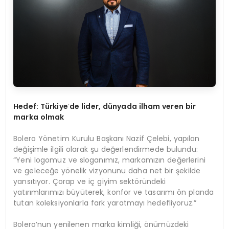
Hedef: Türkiye
’
de lider, d
ünyada i
lham
v
eren
bir
marka olmak
Bolero Yönetim Kurulu Başkanı Nazif Çelebi, yapılan
değişimle ilgili olarak şu değerlendirmede bulundu:
“Yeni logomuz ve sloganımız, markamızın değerlerini
ve geleceğe yönelik vizyonunu daha net bir şekilde
yansıtıyor. Çorap ve iç giyim sektöründeki
yatırımlarımızı büyüterek, konfor ve tasarımı ön planda
tutan koleksiyonlarla fark yaratmayı hedefliyoruz.”
Bolero’nun yenilenen marka kimliği, önümüzdeki