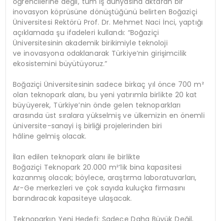
öğrencilerine değil, tüm iş dünyasına aktaran bir
inovasyon köprüsüne dönüştüğünü belirten Boğaziçi
Üniversitesi Rektörü Prof. Dr. Mehmet Naci İnci, yaptığı
açıklamada şu ifadeleri kullandı: “Boğaziçi
Üniversitesinin akademik birikimiyle teknoloji
ve inovasyona odaklanarak Türkiye’nin girişimcilik
ekosistemini büyütüyoruz.”
Boğaziçi Üniversitesinin sadece birkaç yıl önce 700 m²
olan teknopark alanı, bu yeni yatırımla birlikte 20 kat
büyüyerek, Türkiye’nin önde gelen teknoparkları
arasında üst sıralara yükselmiş ve ülkemizin en önemli
üniversite-sanayi iş birliği projelerinden biri
hâline gelmiş olacak.
İlan edilen teknopark alanı ile birlikte
Boğaziçi Teknopark 20.000 m²’lik bina kapasitesi
kazanmış olacak; böylece, araştırma laboratuvarları,
Ar-Ge merkezleri ve çok sayıda kuluçka firmasını
barındıracak kapasiteye ulaşacak.
Teknoparkın Yeni Hedefi: Sadece Daha Büyük Değil,