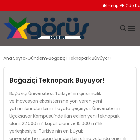
Trump ABD’de Doğumla 
EĞITIM
Ana Sayfa
Gündem
Boğaziçi Teknopark Büyüyor!
EKONOMI
Boğaziçi Teknopark Büyüyor!
GÜNDEM
Boğaziçi Üniversitesi, Türkiye’nin girişimcilik
ve inovasyon ekosistemine yön veren yeni
MAGAZIN
yatırımlarından birini hayata geçiriyor. Üniversitenin
Uçaksavar Kampüsü’nde ilan edilen yeni teknopark
SAĞLIK
alanı; 22.000 m² kapalı alanı ve 15.000 m²’lik
yerleşkesiyle, Türkiye’nin en büyük
SPOR
üniversite teknoparklarından biri olma yolunda önemli