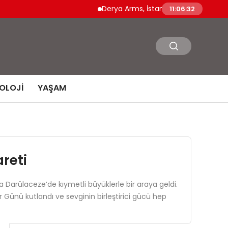
Derya Arms, İstanbul Prohunt 2026’da yeni nesil
11:06:34
OLOJI
YAŞAM
reti
rülaceze’de kıymetli büyüklerle bir araya geldi.
 Günü kutlandı ve sevginin birleştirici gücü hep