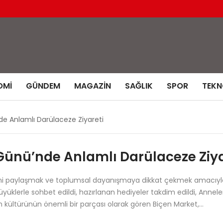
OMI
GÜNDEM
MAGAZIN
SAĞLIK
SPOR
TEKN
e Anlamlı Darülaceze Ziyareti
Günü’nde Anlamlı Darülaceze Ziya
i paylaşmak ve toplumsal dayanışmaya dikkat çekmek amacıyla Da
klerle sohbet edildi, hazırlanan hediyeler takdim edildi, Anneler
m kültürünün önemli bir parçası olarak gören Biçen Market,…