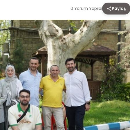
0 Yorum Yapıldı
Paylaş