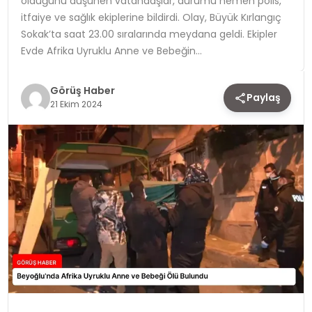
olduğunu düşünen vatandaşlar, durumu hemen polis,
itfaiye ve sağlık ekiplerine bildirdi. Olay, Büyük Kırlangıç
TEKNOLOJI
Sokak’ta saat 23.00 sıralarında meydana geldi. Ekipler
Evde Afrika Uyruklu Anne ve Bebeğin…
YAŞAM
Görüş Haber
Paylaş
21 Ekim 2024