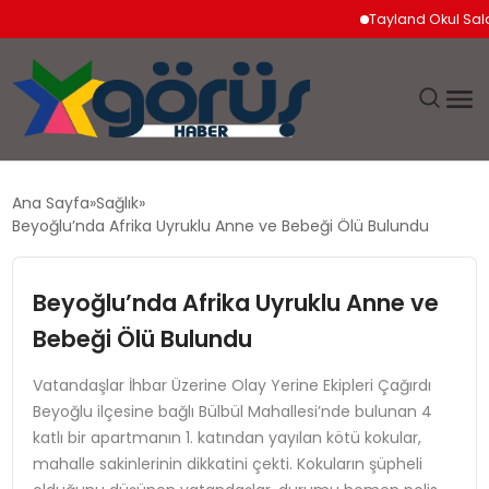
Tayland Okul Saldırıs
EĞITIM
Ana Sayfa
Sağlık
Beyoğlu’nda Afrika Uyruklu Anne ve Bebeği Ölü Bulundu
EKONOMI
Beyoğlu’nda Afrika Uyruklu Anne ve
GÜNDEM
Bebeği Ölü Bulundu
MAGAZIN
Vatandaşlar İhbar Üzerine Olay Yerine Ekipleri Çağırdı
Beyoğlu ilçesine bağlı Bülbül Mahallesi’nde bulunan 4
SAĞLIK
katlı bir apartmanın 1. katından yayılan kötü kokular,
mahalle sakinlerinin dikkatini çekti. Kokuların şüpheli
SPOR