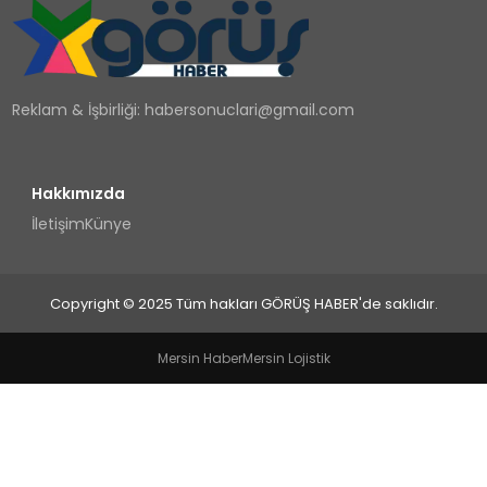
TEKNOLOJI
YAŞAM
Reklam & İşbirliği:
habersonuclari@gmail.com
Hakkımızda
İletişim
Künye
Copyright © 2025 Tüm hakları GÖRÜŞ HABER'de saklıdır.
Mersin Haber
Mersin Lojistik