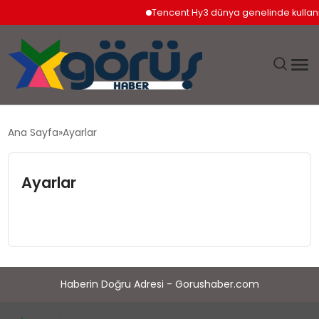
Tencent Hy3 dünya genelinde kullan
EĞITIM
Ana Sayfa
Ayarlar
EKONOMI
Ayarlar
GÜNDEM
MAGAZIN
SAĞLIK
Haberin Doğru Adresi - Gorushaber.com
SPOR