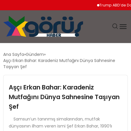
Trump ABD’de Doğumla V
EĞITIM
Ana Sayfa
Gündem
Aşçı Erkan Bahar: Karadeniz Mutfağını Dünya Sahnesine
EKONOMI
Taşıyan Şef
GÜNDEM
Aşçı Erkan Bahar: Karadeniz
Mutfağını Dünya Sahnesine Taşıyan
MAGAZIN
Şef
SAĞLIK
Samsun’un tanınmış simalarından, mutfak
dünyasının ilham veren ismi Şef Erkan Bahar, 1990’lı
SPOR