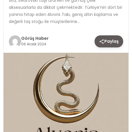
sıra, Swarovski taşlı ürünleri ve gümüş çelik
aksesuarlarla da dikkat çekmektedir. Türkiye’nin dört bir
TEKNOLOJI
yanına hitap eden Alvoris Takı, geniş altın kaplama ve
değerli taş stoğu ile müşterilerine…
YAŞAM
Görüş Haber
Paylaş
06 Aralık 2024