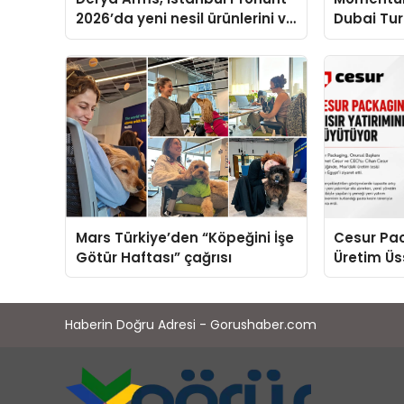
2026’da yeni nesil ürünlerini ve
Dubai Tu
global marka vizyonunu
Operasyon
sergiledi
Yaratıyor
Mars Türkiye’den “Köpeğini İşe
Cesur Pac
Götür Haftası” çağrısı
Üretim Ü
Haberin Doğru Adresi - Gorushaber.com