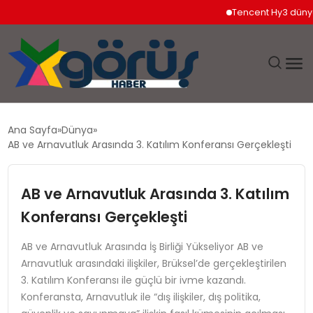
Tencent Hy3 dünya ge
EĞITIM
Ana Sayfa
Dünya
AB ve Arnavutluk Arasında 3. Katılım Konferansı Gerçekleşti
EKONOMI
AB ve Arnavutluk Arasında 3. Katılım
GÜNDEM
Konferansı Gerçekleşti
MAGAZIN
AB ve Arnavutluk Arasında İş Birliği Yükseliyor AB ve
Arnavutluk arasındaki ilişkiler, Brüksel’de gerçekleştirilen
SAĞLIK
3. Katılım Konferansı ile güçlü bir ivme kazandı.
Konferansta, Arnavutluk ile “dış ilişkiler, dış politika,
SPOR