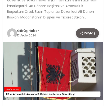
güvenlik ve savunmaya” ilişkin fasıl kümesinin açılması
kararlaştırıldı. AB Dönem Başkanı ve Arnavutluk
TEKNOLOJI
Başbakanı Ortak Basın Toplantısı Düzenledi AB Dönem
Başkanı Macaristan’ın Dışişleri ve Ticaret Bakanı…
YAŞAM
Görüş Haber
Paylaş
17 Aralık 2024