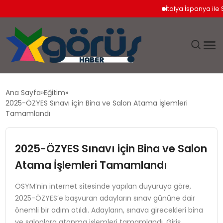
İtalya İspanya ile Sch
EĞITIM
Ana Sayfa
Eğitim
2025-ÖZYES Sınavı için Bina ve Salon Atama İşlemleri
EKONOMI
Tamamlandı
GÜNDEM
2025-ÖZYES Sınavı için Bina ve Salon
Atama İşlemleri Tamamlandı
MAGAZIN
ÖSYM’nin internet sitesinde yapılan duyuruya göre,
SAĞLIK
2025-ÖZYES’e başvuran adayların sınav gününe dair
önemli bir adım atıldı. Adayların, sınava girecekleri bina
SPOR
ve salonlara atanma işlemleri tamamlandı. Giriş